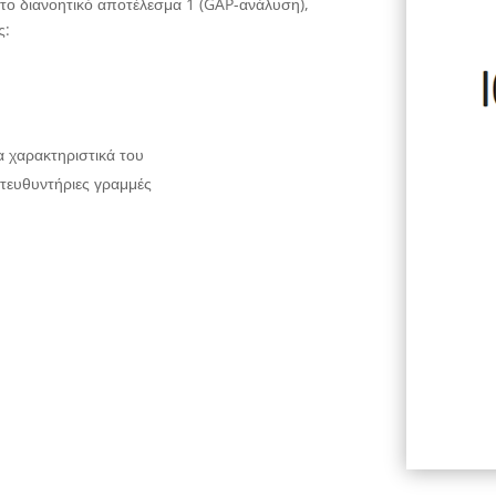
στο διανοητικό αποτέλεσμα 1 (GAP-ανάλυση),
ς:
α χαρακτηριστικά του
κατευθυντήριες γραμμές